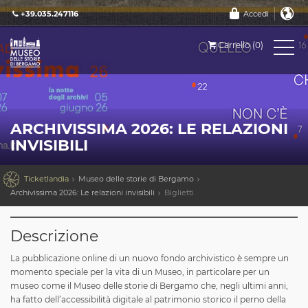
+39.035.247116
Accedi
Carrello (0)
ARCHIVISSIMA 2026: LE RELAZIONI
INVISIBILI

Ticketlandia
Museo delle storie di Bergamo
Archivissima 2026: Le relazioni invisibili
Biglietti
Descrizione
La pubblicazione online di un nuovo fondo archivistico è sempre un
momento speciale per la vita di un Museo, in particolare per un
museo come il Museo delle storie di Bergamo che, negli ultimi anni,
ha fatto dell’accessibilità digitale al patrimonio storico il perno della