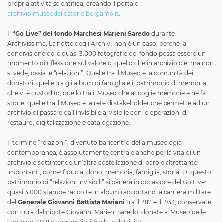
propria attività scientifica, creando il portale
archivio.museodellestorie.bergamo.it
.
Il
“Go Live” del fondo Marchesi Marieni Saredo
durante
Archivissima, La notte degli Archivi, non è un caso, perché la
condivisione delle quasi 3.000 fotografie del fondo possa essere un
momento di riflessione sul valore di quello che in archivio c’è, ma non
si vede, ossia le “relazioni”. Quelle tra il Museo e la comunità dei
donatori, quelle tra gli album di famiglia e il patrimonio di memoria
che vi è custodito, quello tra il Museo che accoglie memorie e ne fa
storie, quelle tra il Museo e la rete di stakeholder che permette ad un
archivio di passare dall’invisibile al visibile con le operazioni di
restauro, digitalizzazione e catalogazione.
Il termine “relazioni”, divenuto baricentro della museologia
contemporanea, è assolutamente centrale anche per la vita di un
archivio e sottintende un’altra costellazione di parole altrettanto
importanti, come: fiducia, dono, memoria, famiglia, storia. Di questo
patrimonio di “relazioni invisibili” si parlerà in occasione del Go Live:
quasi 3.000 stampe raccolte in album raccontano la carriera militare
del
Generale Giovanni Battista Marieni
tra il 1912 e il 1933, conservate
con cura dal nipote Giovanni Marieni Saredo, donate al Museo delle
storie nel 2019 e oggi restituite alla collettività.