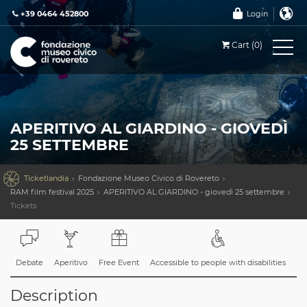
+39 0464 452800
Login
Cart (0)
APERITIVO AL GIARDINO - GIOVEDÌ
25 SETTEMBRE

Ticketlandia
Fondazione Museo Civico di Rovereto
RAM film festival 2025
APERITIVO AL GIARDINO - giovedì 25 settembre
Tickets
Debate
Aperitivo
Free Event
Accessible to people with disabilities
Description