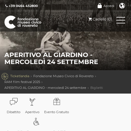
+39 0464 452800
Accedi
Carrello (0)
APERITIVO AL GIARDINO -
MERCOLEDÌ 24 SETTEMBRE

Ticketlandia
Fondazione Museo Civico di Rovereto
RAM film festival 2025
APERITIVO AL GIARDINO - mercoledì 24 settembre
Biglietti
Dibattito
Aperitivo
Evento Gratuito