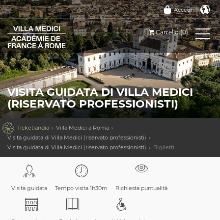
Accedi
Carrello (0)
VISITA GUIDATA DI VILLA MEDICI
(RISERVATO PROFESSIONISTI)

Ticketlandia
Villa Medici a Roma
Visita guidata di Villa Medici (riservato professionisti)
Visita guidata di Villa Medici (riservato professionisti)
Biglietti
Visita guidata
Tempo visita 1h30m
Richiesta puntualità