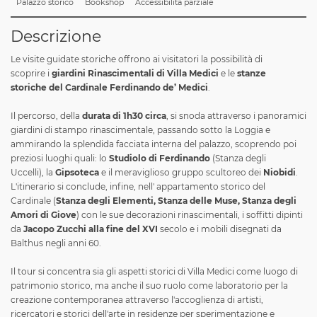
Palazzo storico
Bookshop
Accessibilità parziale
Descrizione
Le visite guidate storiche offrono ai visitatori la possibilità di
scoprire i
giardini Rinascimentali di Villa Medici
e le
stanze
storiche del Cardinale Ferdinando de’ Medici
.
Il percorso, della
durata di 1h30 circa
, si snoda attraverso i panoramici
giardini di stampo rinascimentale, passando sotto la Loggia e
ammirando la splendida facciata interna del palazzo, scoprendo poi
preziosi luoghi quali: lo
Studiolo di Ferdinando
(Stanza degli
Uccelli), la
Gipsoteca
e il meraviglioso gruppo scultoreo dei
Niobidi
.
L'itinerario si conclude, infine, nell' appartamento storico del
Cardinale (
Stanza degli Elementi, Stanza delle Muse, Stanza degli
Amori di Giove
) con le sue decorazioni rinascimentali, i soffitti dipinti
da
Jacopo Zucchi alla fine del XVI
secolo e i mobili disegnati da
Balthus negli anni 60.
Il tour si concentra sia gli aspetti storici di Villa Medici come luogo di
patrimonio storico, ma anche il suo ruolo come laboratorio per la
creazione contemporanea attraverso l'accoglienza di artisti,
ricercatori e storici dell'arte in residenze per sperimentazione e