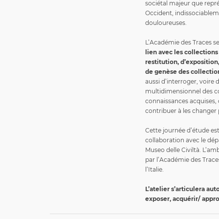
sociétal majeur que repré
Occident, indissociableme
douloureuses.
L’Académie des Traces se
lien avec les collection
restitution, d’exposition
de genèse des collection
aussi d’interroger, voire
multidimensionnel des co
connaissances acquises, 
contribuer à les changer 
Cette journée d’étude est
collaboration avec le dép
Museo delle Civiltà. L’am
par l’Académie des Traces
l’Italie.
L’atelier s’articulera au
exposer, acquérir/ appr