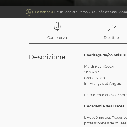

Ticketlandia
Villa Medici a Roma
Journée d’étude I Aca
Conferenza
Dibattito
L’héritage dé/colonial 
Descrizione
Mardi 9 avril 2024
9h30-17h
Grand Salon
En Français et Anglais
En partenariat avec : Sor
L’Académie des Traces
L’Académie des Traces es
professionnels de musée