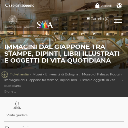
+39 051 2099610
Accedi
Carrello (0)
IMMAGINI DAL GIAPPONE TRA
STAMPE, DIPINTI, LIBRI ILLUSTRATI
E OGGETTI DI VITA QUOTIDIANA

Ticketlandia
Musei - Università di Bologna
Museo di Palazzo Poggi
Immagini dal Giappone tra stampe, dipinti, libri illustrati e oggetti di vita
quotidiana
Biglietti
Visita guidata