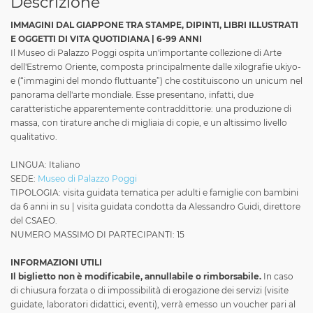
Descrizione
IMMAGINI DAL GIAPPONE TRA STAMPE, DIPINTI, LIBRI ILLUSTRATI
E OGGETTI DI VITA QUOTIDIANA | 6-99 ANNI
Il Museo di Palazzo Poggi ospita un'importante collezione di Arte
dell'Estremo Oriente, composta principalmente dalle xilografie ukiyo-
e (“immagini del mondo fluttuante”) che costituiscono un unicum nel
panorama dell'arte mondiale. Esse presentano, infatti, due
caratteristiche apparentemente contraddittorie: una produzione di
massa, con tirature anche di migliaia di copie, e un altissimo livello
qualitativo.
LINGUA: Italiano
SEDE:
Museo di Palazzo Poggi
TIPOLOGIA: visita guidata tematica per adulti e famiglie con bambini
da 6 anni in su | visita guidata condotta da Alessandro Guidi, direttore
del CSAEO.
NUMERO MASSIMO DI PARTECIPANTI: 15
INFORMAZIONI UTILI
Il biglietto non è modificabile, annullabile o rimborsabile.
In caso
di chiusura forzata o di impossibilità di erogazione dei servizi (visite
guidate, laboratori didattici, eventi), verrà emesso un voucher pari al