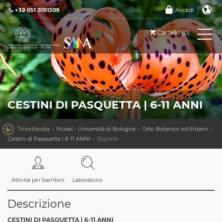
+39 051 2091309
Accedi
Carrello (0)
CESTINI DI PASQUETTA | 6-11 ANNI

Ticketlandia
Musei - Università di Bologna
Orto Botanico ed Erbario
Cestini di Pasquetta | 6-11 ANNI
Biglietti
Attività per bambini
Laboratorio
Descrizione
CESTINI DI PASQUETTA | 6-11 ANNI