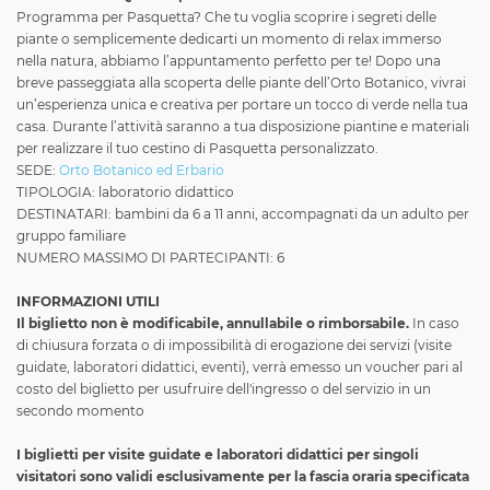
Programma per Pasquetta? Che tu voglia scoprire i segreti delle
piante o semplicemente dedicarti un momento di relax immerso
nella natura, abbiamo l’appuntamento perfetto per te! Dopo una
breve passeggiata alla scoperta delle piante dell’Orto Botanico, vivrai
un’esperienza unica e creativa per portare un tocco di verde nella tua
casa. Durante l’attività saranno a tua disposizione piantine e materiali
per realizzare il tuo cestino di Pasquetta personalizzato.
SEDE:
Orto Botanico ed Erbario
TIPOLOGIA: laboratorio didattico
DESTINATARI: bambini da 6 a 11 anni, accompagnati da un adulto per
gruppo familiare
NUMERO MASSIMO DI PARTECIPANTI: 6
INFORMAZIONI UTILI
Il biglietto non è modificabile, annullabile o rimborsabile.
In caso
di chiusura forzata o di impossibilità di erogazione dei servizi (visite
guidate, laboratori didattici, eventi), verrà emesso un voucher pari al
costo del biglietto per usufruire dell'ingresso o del servizio in un
secondo momento
I biglietti per visite guidate e laboratori didattici per singoli
visitatori
sono validi esclusivamente per la fascia oraria specificata